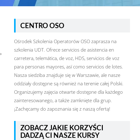
CENTRO OSO
Ośrodek Szkolenia Operatorów OSO zaprasza na
szkolenia UDT. Ofrece servicios de asistencia en
»
carretera, telemática, de voz, HDS, servicios de voz
para personas mayores, así como servicios de lotes.
Nasza siedziba znajduje się w Warszawie, ale nasze
oddziały dostępne są również na terenie całej Polski.
Organizujemy zajęcia otwarte dostępne dla każdego
zainteresowanego, a także zamknięte dla grup.
¡Zachęcamy do zapoznania się z naszą ofertą!
ZOBACZ JAKIE KORZYŚCI
DADZĄ CI NASZE KURSY