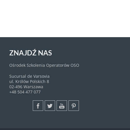
ZNAJDŹ NAS
Ośrodek Szkolenia Operatorów OSO
Sucursal de Varsovia
ul. Królów Polskich 8
02-496 Warszawa
+48 504 477 077