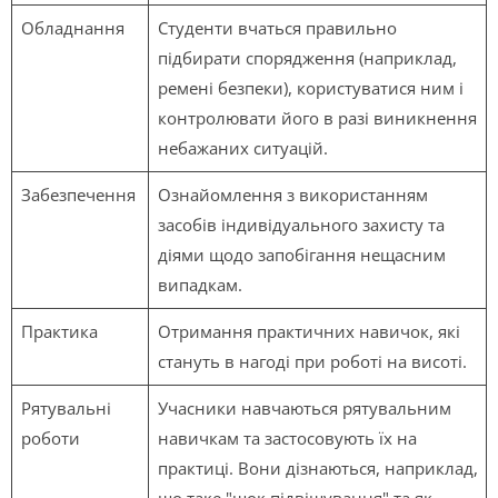
Обладнання
Студенти вчаться правильно
підбирати спорядження (наприклад,
ремені безпеки), користуватися ним і
контролювати його в разі виникнення
небажаних ситуацій.
Забезпечення
Ознайомлення з використанням
засобів індивідуального захисту та
діями щодо запобігання нещасним
випадкам.
Практика
Отримання практичних навичок, які
стануть в нагоді при роботі на висоті.
Рятувальні
Учасники навчаються рятувальним
роботи
навичкам та застосовують їх на
практиці. Вони дізнаються, наприклад,
що таке "шок підвішування" та як