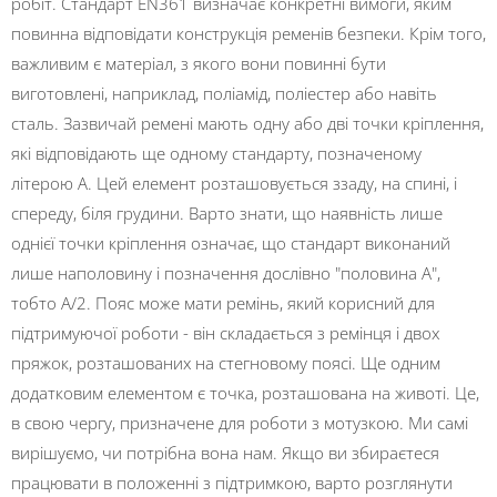
робіт. Стандарт EN361 визначає конкретні вимоги, яким
повинна відповідати конструкція ременів безпеки. Крім того,
важливим є матеріал, з якого вони повинні бути
виготовлені, наприклад, поліамід, поліестер або навіть
сталь. Зазвичай ремені мають одну або дві точки кріплення,
які відповідають ще одному стандарту, позначеному
літерою А. Цей елемент розташовується ззаду, на спині, і
спереду, біля грудини. Варто знати, що наявність лише
однієї точки кріплення означає, що стандарт виконаний
лише наполовину і позначення дослівно "половина А",
тобто А/2. Пояс може мати ремінь, який корисний для
підтримуючої роботи - він складається з ремінця і двох
пряжок, розташованих на стегновому поясі. Ще одним
додатковим елементом є точка, розташована на животі. Це,
в свою чергу, призначене для роботи з мотузкою. Ми самі
вирішуємо, чи потрібна вона нам. Якщо ви збираєтеся
працювати в положенні з підтримкою, варто розглянути