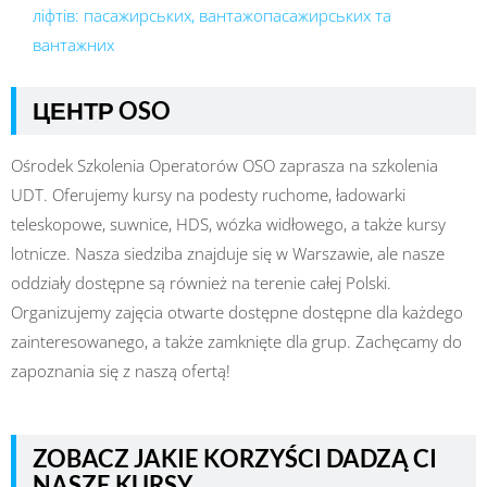
ліфтів: пасажирських, вантажопасажирських та
вантажних
ЦЕНТР OSO
Ośrodek Szkolenia Operatorów OSO zaprasza na szkolenia
UDT. Oferujemy kursy na podesty ruchome, ładowarki
teleskopowe, suwnice, HDS, wózka widłowego, a także kursy
lotnicze. Nasza siedziba znajduje się w Warszawie, ale nasze
oddziały dostępne są również na terenie całej Polski.
Organizujemy zajęcia otwarte dostępne dostępne dla każdego
zainteresowanego, a także zamknięte dla grup. Zachęcamy do
zapoznania się z naszą ofertą!
ZOBACZ JAKIE KORZYŚCI DADZĄ CI
NASZE KURSY