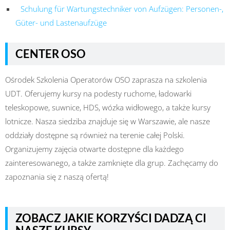
Schulung für Wartungstechniker von Aufzügen: Personen-,
Güter- und Lastenaufzüge
CENTER OSO
Ośrodek Szkolenia Operatorów OSO zaprasza na szkolenia
UDT. Oferujemy kursy na podesty ruchome, ładowarki
teleskopowe, suwnice, HDS, wózka widłowego, a także kursy
lotnicze. Nasza siedziba znajduje się w Warszawie, ale nasze
oddziały dostępne są również na terenie całej Polski.
Organizujemy zajęcia otwarte dostępne dla każdego
zainteresowanego, a także zamknięte dla grup. Zachęcamy do
zapoznania się z naszą ofertą!
ZOBACZ JAKIE KORZYŚCI DADZĄ CI