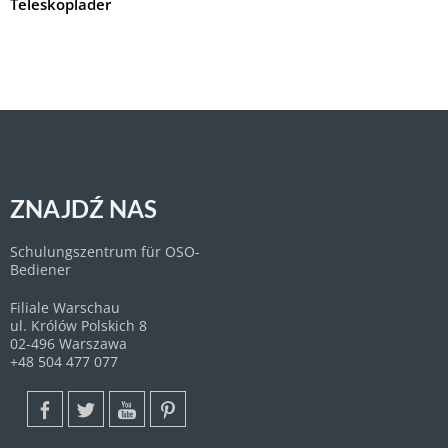
Teleskoplader
ZNAJDŹ NAS
Schulungszentrum für OSO-
Bediener
Filiale Warschau
ul. Królów Polskich 8
02-496 Warszawa
+48 504 477 077