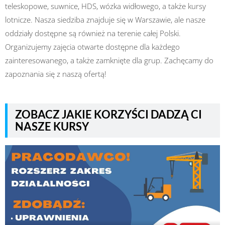
teleskopowe, suwnice, HDS, wózka widłowego, a także kursy
lotnicze. Nasza siedziba znajduje się w Warszawie, ale nasze
oddziały dostępne są również na terenie całej Polski.
Organizujemy zajęcia otwarte dostępne dla każdego
zainteresowanego, a także zamknięte dla grup. Zachęcamy do
zapoznania się z naszą ofertą!
ZOBACZ JAKIE KORZYŚCI DADZĄ CI
NASZE KURSY