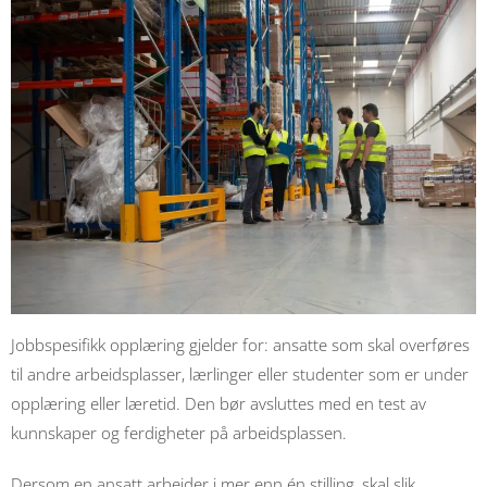
Jobbspesifikk opplæring gjelder for: ansatte som skal overføres
til andre arbeidsplasser, lærlinger eller studenter som er under
opplæring eller læretid. Den bør avsluttes med en test av
kunnskaper og ferdigheter på arbeidsplassen.
Dersom en ansatt arbeider i mer enn én stilling, skal slik