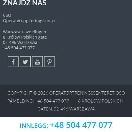
ZNAJDŹ NAS
CSO
Operatøropplæringssenter
Warszawa-avdelingen
8 Królów Polskich gate
02-496 Warszawa
+48 504 477 077
COPYRIGHT © 2026 OPERATØRTRENINGSSENTERET OSO
PÅMELDING:
+48 504 477 077
8 KRÓLÓW POLSKICH-
GATEN, 02-496 WARSZAWA
+48 504 477 077
INNLEGG: