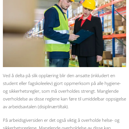
Ved å delta på slik opplæring blir den ansatte (inkludert en
student eller fagskoleelev) gjort oppmerksom på alle hygiene-
og sikkerhetsregler, som må overholdes strengt. Manglende
overholdelse av disse reglene kan føre til umiddelbar oppsigelse
av arbeidsavtalen (disiplinærtiltak).
På arbeidsgiversiden er det også viktig å overholde helse- og
sikkerhetsreglene. Manglende overholdelse av disse kan