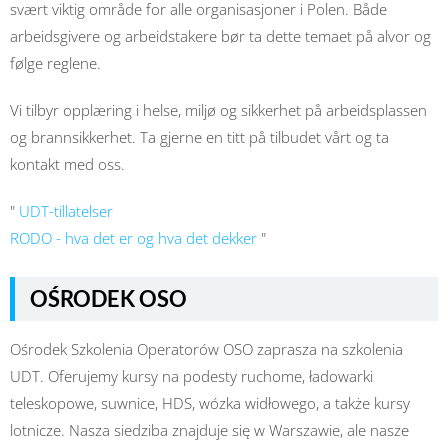
svært viktig område for alle organisasjoner i Polen. Både
arbeidsgivere og arbeidstakere bør ta dette temaet på alvor og
følge reglene.
Vi tilbyr opplæring i helse, miljø og sikkerhet på arbeidsplassen
og brannsikkerhet. Ta gjerne en titt på tilbudet vårt og ta
kontakt med oss.
"
UDT-tillatelser
RODO - hva det er og hva det dekker
"
OŚRODEK OSO
Ośrodek Szkolenia Operatorów OSO zaprasza na szkolenia
UDT. Oferujemy kursy na podesty ruchome, ładowarki
teleskopowe, suwnice, HDS, wózka widłowego, a także kursy
lotnicze. Nasza siedziba znajduje się w Warszawie, ale nasze