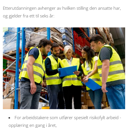
Etterutdanningen avhenger av hvilken stilling den ansatte har,
og gjelder fra ett til seks år:
For arbeidstakere som utfører spesielt risikofylt arbeid -
opplæring en gang i året,